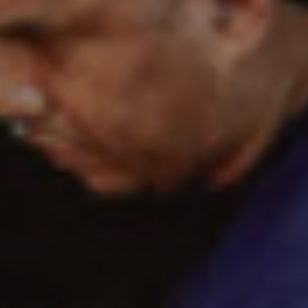
READ MORE
Viajes
NO TE ODIO
READ MORE
Entrevistas
“NARRO DESDE LAS