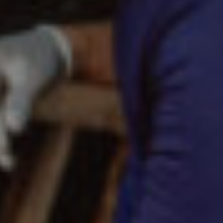
HISTORIAS MÍNIMAS QUE
SUELEN SER IGNORADAS”
READ MORE
Edición
PERIODISMO Y VOYEURS
READ MORE
Edición