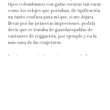
tipos colombianos con gafas oscuras tan caras
como los relojes que portaban, de tipificación
un tanto confusa para mi que, si me dejara
llevar por las primeras impresiones, podría
decir que se trataba de guardaespaldas de
cantantes de reggaetón, por ejemplo y en la
más sana de las conjeturas.
Luego comerciantes varios acompañados por
jovencitas de uñas esmaltadas a todo color y
pelo teñido de rubio.
Y por último, trabajadores humanitarios de
diferentes siglas: los de la FLM (Federación
Luterana Mundial, a quien es la primera vez
que veo en terreno), los de la NRC (Norwegian
Refugee Council); nosotros dos (Julián,