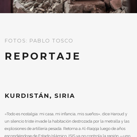
FOTOS: PABLO TOSCO
REPORTAJE
KURDISTÁN, SIRIA
«Todo es nostalgia: mi casa, mi infancia, mis sueños», dice Haroud y
un silencio triste invade la habitación destrozada por la metralla y las
explosiones de artillería pesada. Retorna a Al-Raqqa luego de años
escondiéndose de Estado Islámico. ISIS ya no controla la región —uno