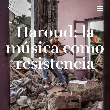
Haroud: la
música como
resistencia
Crónica