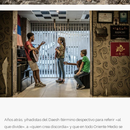
Años atrás, yihadistas del Daesh (término despectivo para referir «al
que divide», a «quien crea discordia» y que en todo Oriente Medio se