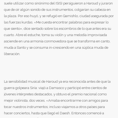
suele utilizar como sinónimo del ISIS) persiguieron a Haroud y juraron
que de oír algún sonido de sus instrumentos, colgarían su cabeza en
la plaza. Por eso huyó, y se refugió en Qamishlo, ciudad asegurada por
las fuerzas kurdas. «Me cuesta encontrar palabras para expresar lo
que siento», dice sentado sobre los escombros de lo que antes era su
cuarto. Abre el estuche, toma su violín y una melodía improvisada
asciende en una armonía conmovedora que se transforma en canto,
muda a llanto y se consuma in-crescendo en una súplica muda de
liberación.
La sensibilidad musical de Haroud ya era reconocida antes de que la
guerra golpeara Siria: viajó a Damasco y participó entre cientos de
jóvenes intérpretes destacados, y obtuvo el premio nacional como
mejor violinista, dos veces. «Amaba encontrarme con amigos para
tocar nuestros instrumentos; incluso viajamos a otros países para
hacer conciertos, hasta que llegó el Daesh. Entonces comencé a