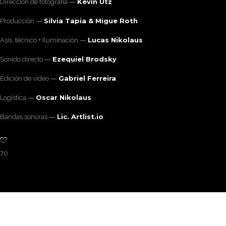
Kevin Utz
Dirección de fotografía
Silvia Tapia & Migue Roth
Producción
Lucas Nikolaus
Asis. técnico + Iluminación
Ezequiel Brodsky
Sonido directo
Gabriel Ferreira
Edición de video
Oscar Nikolaus
Logística
Lic. Artlist.io
Bandas sonoras
70