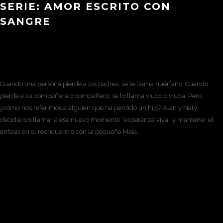
SERIE: AMOR ESCRITO CON
SANGRE
Cuando una persona pierde a los padres, se le llama huérfano. Cuando
pierde a su compañera o compañero, se lo llama viudo o viuda. Pero,
¿cómo nos referimos a alguien que ha perdido un hijo? Alan y Naty
decidieron llamar a ese nuevo momento “esperanza viva” y mantener el
énfasis en el reencuentro con la pequeña Maia.