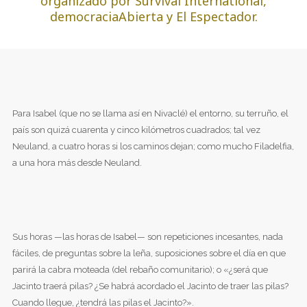
organizado por Survival International,
democraciaAbierta y El Espectador.
Para Isabel (que no se llama así en Nivaclé) el entorno, su terruño, el
país son quizá cuarenta y cinco kilómetros cuadrados; tal vez
Neuland, a cuatro horas si los caminos dejan; como mucho Filadelfia,
a una hora más desde Neuland.
Sus horas —las horas de Isabel— son repeticiones incesantes, nada
fáciles, de preguntas sobre la leña, suposiciones sobre el día en que
parirá la cabra moteada (del rebaño comunitario); o «¿será que
Jacinto traerá pilas? ¿Se habrá acordado el Jacinto de traer las pilas?
Cuando llegue, ¿tendrá las pilas el Jacinto?».