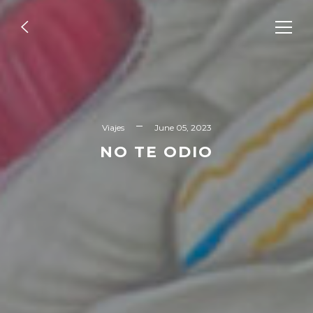
Bitácora
UNA ESCENA DE DOLOR
Viajes
June 05, 2023
DUPLICADO
NO TE ODIO
READ MORE
Bitácora
LA MANO DE RORY PECK