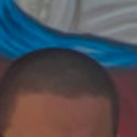
HISTORIAS MÍNIMAS QUE
SUELEN SER IGNORADAS”
READ MORE
Edición
PERIODISMO Y VOYEURS
READ MORE
Edición