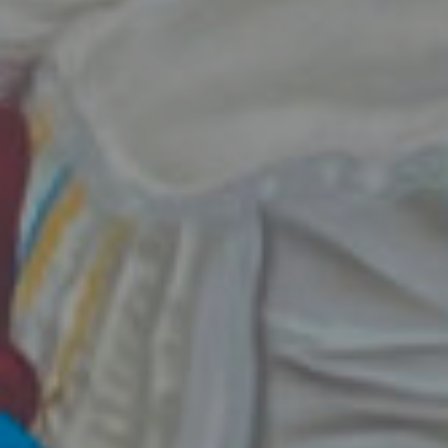
READ MORE
Bitácora
DOY FE
READ MORE
Entrevistas
“NARRO DESDE LAS