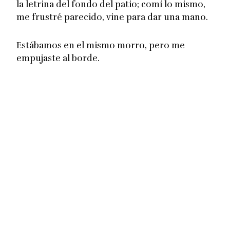
la letrina del fondo del patio; comí lo mismo,
me frustré parecido, vine para dar una mano.
Estábamos en el mismo morro, pero me
empujaste al borde.
No te odio, pero te llevaste mis ganas de
volver.
¿Es lo que querías?
Estoy esforzándome para no desarmarme.
Tengo que cuidar a los chicos y chicas acá;
mostrarme entero.
…pero me estoy derrumbando por dentro.