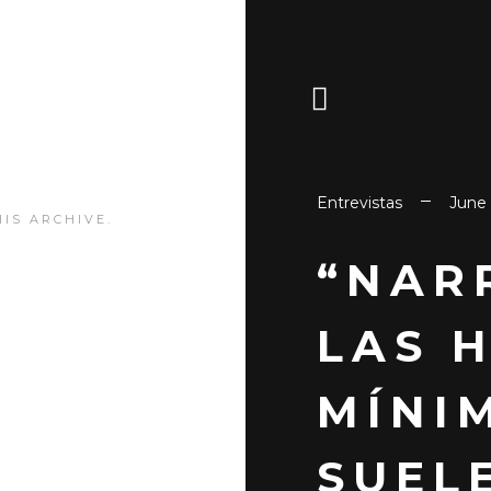
Entrevistas
June 
IS ARCHIVE.
“NAR
LAS 
MÍNI
SUEL