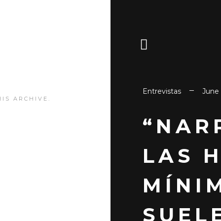
Entrevistas
June 
IS ARCHIVE.
“NAR
LAS 
MÍNI
SUEL