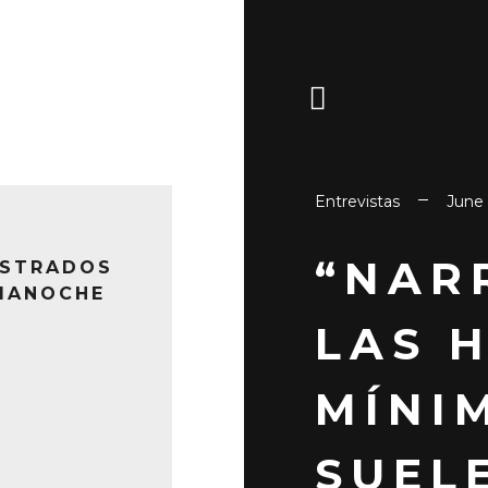
Entrevistas
June 
“NAR
ESTRADOS
IANOCHE
LAS 
MÍNI
SUEL
RE