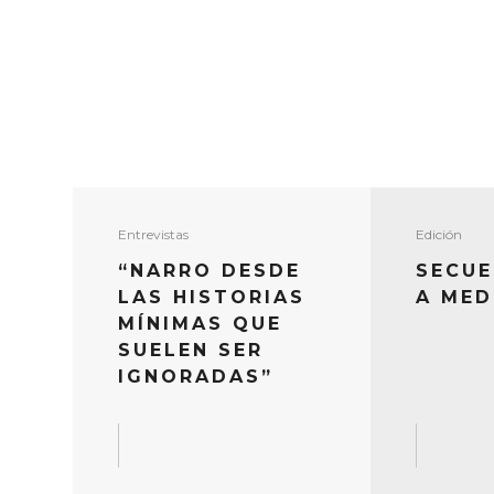
Entrevistas
Edición
“NARRO DESDE
SECU
LAS HISTORIAS
A MED
MÍNIMAS QUE
SUELEN SER
IGNORADAS”
READ MORE
READ MO